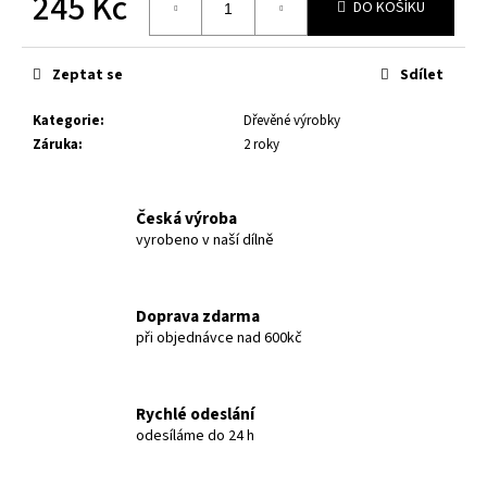
245 Kč
č
DO KOŠÍKU
u
Měrná
j
cena:
e
Zeptat se
Sdílet
m
e
Kategorie
:
Dřevěné výrobky
Záruka
:
2 roky
VÍČKO
NA
Česká výroba
PLECHOVKU
vyrobeno v naší dílně
SMILE
-
RŮZNÉ
MOTIVY
A
Doprava zdarma
VELIKOSTI
při objednávce nad 600kč
55
Kč
Rychlé odeslání
odesíláme do 24 h