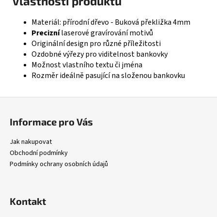
Vlastnosti produktu
Materiál: přírodní dřevo - Buková překližka 4mm
Precizní
laserové gravírování motivů
Originální design pro různé příležitosti
Ozdobné výřezy pro viditelnost bankovky
Možnost vlastního textu či jména
Rozměr ideálně pasující na složenou bankovku
Z
á
Informace pro Vás
p
a
Jak nakupovat
t
Obchodní podmínky
í
Podmínky ochrany osobních údajů
Kontakt