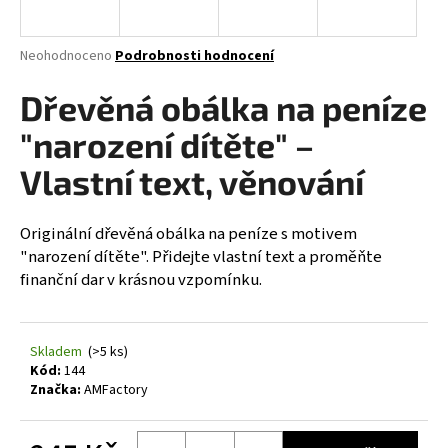
a
j
Průměrné
Neohodnoceno
Podrobnosti hodnocení
í
hodnocení
produktu
Dřevěná obálka na peníze
t
je
?
0,0
"narození dítěte" –
z
5
Vlastní text, věnování
hvězdiček.
Originální dřevěná obálka na peníze s motivem
HLEDAT
"narození dítěte". Přidejte vlastní text a proměňte
finanční dar v krásnou vzpomínku.
D
o
Skladem
(>5 ks)
p
Kód:
144
o
Značka:
AMFactory
r
u