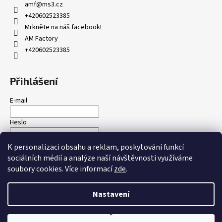
amf
@
ms3.cz
+420602523385
Mrkněte na náš facebook!
AM Factory
+420602523385
Přihlášení
E-mail
Heslo
K personalizaci obsahu a reklam, poskytování funkcí
PŘIHLÁSIT SE
sociálních médií a analýze naší návštěvnosti využíváme
soubory cookies. Více informací
zde
.
Nová registrace
Zapomenuté heslo
Nastavení
Vytvořil Shoptet
Copyright 2026
amfactory.cz
. Všechna práva vyhrazena.
Upravit