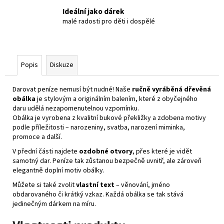
Ideální jako dárek
malé radosti pro děti i dospělé
Popis
Diskuze
Darovat peníze nemusí být nudné! Naše
ručně vyráběná dřevěná
obálka
je stylovým a originálním balením, které z obyčejného
daru udělá nezapomenutelnou vzpomínku.
Obálka je vyrobena z kvalitní bukové překližky a zdobena motivy
podle příležitosti – narozeniny, svatba, narození miminka,
promoce a další.
V přední části najdete
ozdobné otvory
, přes které je vidět
samotný dar. Peníze tak zůstanou bezpečně uvnitř, ale zároveň
elegantně doplní motiv obálky.
Můžete si také zvolit
vlastní text
– věnování, jméno
obdarovaného či krátký vzkaz. Každá obálka se tak stává
jedinečným dárkem na míru.