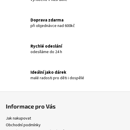
č
d
u
a
j
c
e
Doprava zdarma
í
při objednávce nad 600kč
m
p
e
r
v
Rychlé odeslání
k
VÍČKO
odesíláme do 24 h
y
NA
PLECHOVKU
v
SE
ý
JMÉNEM
Ideální jako dárek
p
-
malé radosti pro děti i dospělé
PIVEČKA
i
-
s
RŮZNÉ
u
BARVY
Z
á
65
Informace pro Vás
Kč
p
a
Jak nakupovat
t
Obchodní podmínky