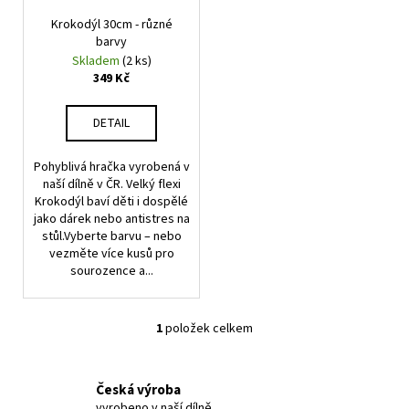
r
ů
a
Krokodýl 30cm - různé
o
barvy
j
d
Skladem
(2 ks)
í
u
349 Kč
t
k
?
t
DETAIL
ů
Pohyblivá hračka vyrobená v
naší dílně v ČR. Velký flexi
Krokodýl baví děti i dospělé
HLEDAT
jako dárek nebo antistres na
stůl.Vyberte barvu – nebo
vezměte více kusů pro
sourozence a...
D
o
1
položek celkem
p
O
o
v
r
l
Česká výroba
u
á
vyrobeno v naší dílně