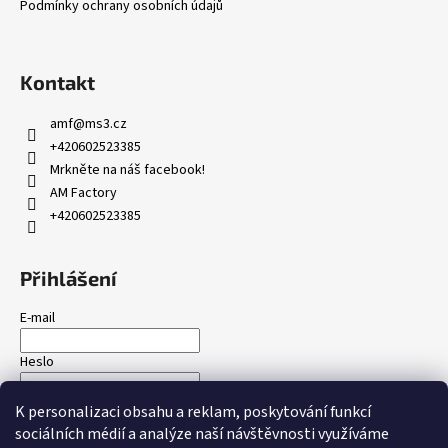
í
Podmínky ochrany osobních údajů
Kontakt
amf
@
ms3.cz
+420602523385
Mrkněte na náš facebook!
AM Factory
+420602523385
Přihlášení
E-mail
Heslo
K personalizaci obsahu a reklam, poskytování funkcí
PŘIHLÁSIT SE
sociálních médií a analýze naší návštěvnosti využíváme