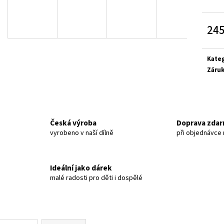
MOTIVŮ (4+1 ZDARMA)
A VELIKOSTI
220 Kč
55 Kč
Původně:
275 Kč
245
Měrn
cena:
Kate
Záru
Česká výroba
Doprava zda
vyrobeno v naší dílně
při objednávce
Ideální jako dárek
malé radosti pro děti i dospělé