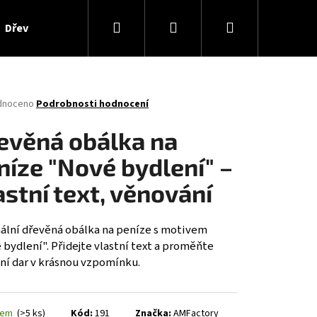
Hledat
Přihlášení
Nákupní
Dřevěné výrobky
Kontakty
Značky
košík
né
dnoceno
Podrobnosti hodnocení
ení
tu
evěná obálka na
níze "Nové bydlení" –
astní text, věnování
ček.
nální dřevěná obálka na peníze s motivem
bydlení". Přidejte vlastní text a proměňte
ní dar v krásnou vzpomínku.
KU SMILE - RŮZNÉ MOTIVY
dem
(>5 ks)
Kód:
191
Značka:
AMFactory