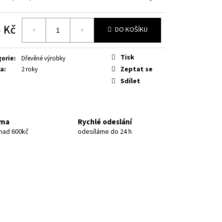
 Kč
DO KOŠÍKU
á
Tisk
gorie
:
Dřevěné výrobky
Zeptat se
ka
:
2 roky
Sdílet
rma
Rychlé odeslání
 nad 600kč
odesíláme do 24 h