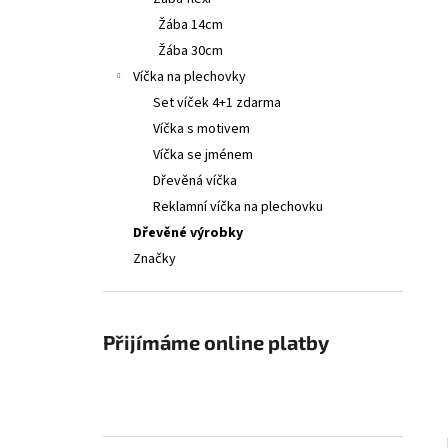
RŮZNÉ VELIKOSTI A BARVY
l
Žába 14cm
65 Kč
Žába 30cm
Víčka na plechovky
Set víček 4+1 zdarma
Víčka s motivem
Víčka se jménem
Dřevěná víčka
Reklamní víčka na plechovku
Dřevěné výrobky
Značky
Přijímáme online platby