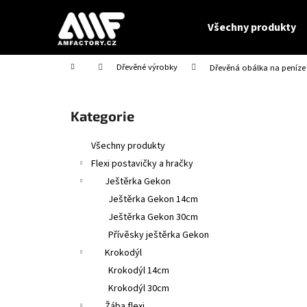
K
Přejít
na
o
Všechny produkty
obsah
Zpět
Zpět
š
do
do
í
Domů
Dřevěné výrobky
Dřevěná obálka na peníze 
obchodu
obchodu
k
P
o
Přeskočit
Kategorie
s
kategorie
t
Všechny produkty
r
Flexi postavičky a hračky
a
Ještěrka Gekon
n
Ještěrka Gekon 14cm
n
Ještěrka Gekon 30cm
í
Přívěsky ještěrka Gekon
p
Krokodýl
a
Krokodýl 14cm
n
Krokodýl 30cm
VÍČKO NA PLECHOVKU SE JMÉNEM - OČI -
e
Žába flexi