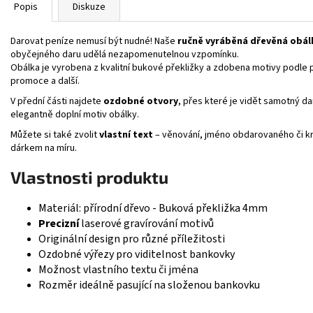
Popis
Diskuze
Darovat peníze nemusí být nudné! Naše
ručně vyráběná dřevěná obál
obyčejného daru udělá nezapomenutelnou vzpomínku.
Obálka je vyrobena z kvalitní bukové překližky a zdobena motivy podle p
promoce a další.
V přední části najdete
ozdobné otvory
, přes které je vidět samotný da
elegantně doplní motiv obálky.
Můžete si také zvolit
vlastní text
– věnování, jméno obdarovaného či kr
dárkem na míru.
Vlastnosti produktu
Materiál: přírodní dřevo - Buková překližka 4mm
Precizní
laserové gravírování motivů
Originální design pro různé příležitosti
Ozdobné výřezy pro viditelnost bankovky
Možnost vlastního textu či jména
Rozměr ideálně pasující na složenou bankovku