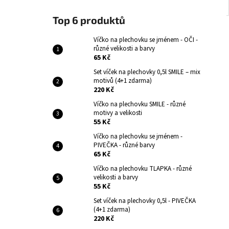
Top 6 produktů
Víčko na plechovku se jménem - OČI -
různé velikosti a barvy
65 Kč
Set víček na plechovky 0,5l SMILE – mix
motivů (4+1 zdarma)
220 Kč
Víčko na plechovku SMILE - různé
motivy a velikosti
55 Kč
Víčko na plechovku se jménem -
PIVEČKA - různé barvy
65 Kč
Víčko na plechovku TLAPKA - různé
velikosti a barvy
55 Kč
Set víček na plechovky 0,5l - PIVEČKA
(4+1 zdarma)
220 Kč