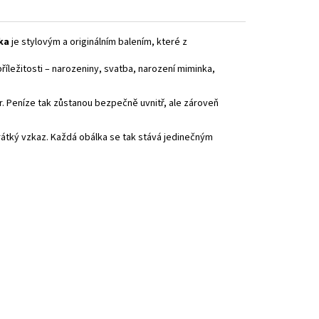
ka
je stylovým a originálním balením, které z
říležitosti – narozeniny, svatba, narození miminka,
r. Peníze tak zůstanou bezpečně uvnitř, ale zároveň
átký vzkaz. Každá obálka se tak stává jedinečným