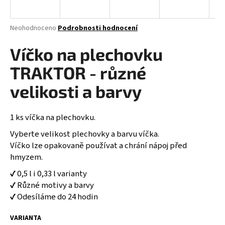
a
j
Průměrné
Neohodnoceno
Podrobnosti hodnocení
í
hodnocení
produktu
Víčko na plechovku
t
je
?
0,0
TRAKTOR - různé
z
5
velikosti a barvy
hvězdiček.
1 ks víčka na plechovku.
HLEDAT
Vyberte velikost plechovky a barvu víčka.
Víčko lze opakovaně používat a chrání nápoj před
hmyzem.
D
o
✔ 0,5 l i 0,33 l varianty
p
✔ Různé motivy a barvy
o
✔ Odesíláme do 24 hodin
r
u
VARIANTA