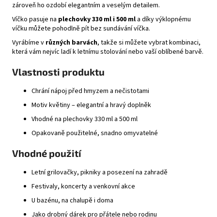
zároveň ho ozdobí elegantním a veselým detailem.
Víčko pasuje na
plechovky 330 ml i 500 ml
a díky výklopnému
víčku můžete pohodlně pít bez sundávání víčka.
Vyrábíme v
různých barvách
, takže si můžete vybrat kombinaci,
která vám nejvíc ladí k letnímu stolování nebo vaší oblíbené barvě.
Vlastnosti produktu
Chrání nápoj před hmyzem a nečistotami
Motiv květiny – elegantní a hravý doplněk
Vhodné na plechovky 330 ml a 500 ml
Opakovaně použitelné, snadno omyvatelné
Vhodné použití
Letní grilovačky, pikniky a posezení na zahradě
Festivaly, koncerty a venkovní akce
U bazénu, na chalupě i doma
Jako drobný dárek pro přátele nebo rodinu