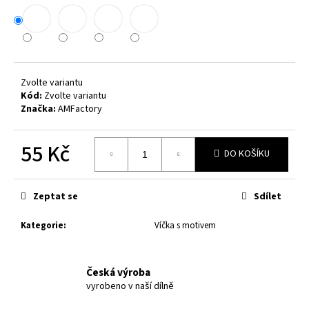
č
u
j
e
m
e
Zvolte variantu
Kód:
Zvolte variantu
Značka:
AMFactory
VÍČKO
NA
PLECHOVKU
55 Kč
SE
DO KOŠÍKU
JMÉNEM
Měrná
-
cena:
PIVEČKA
Zeptat se
Sdílet
-
RŮZNÉ
BARVY
Kategorie
:
Víčka s motivem
65
Kč
Česká výroba
vyrobeno v naší dílně