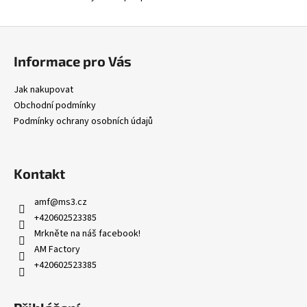
Z
á
Informace pro Vás
p
a
Jak nakupovat
t
Obchodní podmínky
í
Podmínky ochrany osobních údajů
Kontakt
amf
@
ms3.cz
+420602523385
Mrkněte na náš facebook!
AM Factory
+420602523385