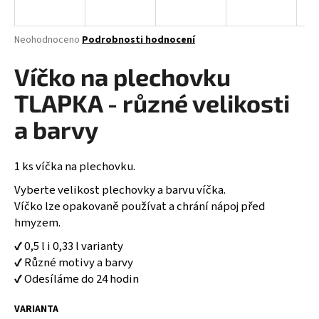
a
j
Průměrné
Neohodnoceno
Podrobnosti hodnocení
í
hodnocení
produktu
Víčko na plechovku
t
je
?
0,0
TLAPKA - různé velikosti
z
5
a barvy
hvězdiček.
1 ks víčka na plechovku.
HLEDAT
Vyberte velikost plechovky a barvu víčka.
Víčko lze opakovaně používat a chrání nápoj před
hmyzem.
D
o
✔ 0,5 l i 0,33 l varianty
p
✔ Různé motivy a barvy
o
✔ Odesíláme do 24 hodin
r
u
VARIANTA