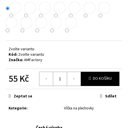
č
u
j
e
m
e
VÍČKO
Zvolte variantu
NA
Kód:
Zvolte variantu
PLECHOVKU
Značka:
AMFactory
SE
JMÉNEM
-
55 Kč
PIVEČKA
DO KOŠÍKU
-
Měrná
RŮZNÉ
cena:
BARVY
Zeptat se
Sdílet
65
Kč
Kategorie
:
Víčka na plechovky
Česká výroba