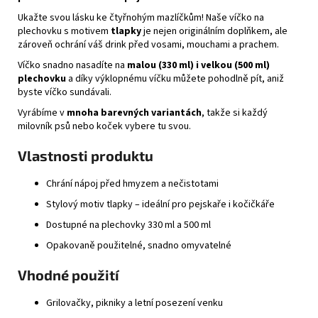
Ukažte svou lásku ke čtyřnohým mazlíčkům! Naše víčko na
plechovku s motivem
tlapky
je nejen originálním doplňkem, ale
zároveň ochrání váš drink před vosami, mouchami a prachem.
Víčko snadno nasadíte na
malou (330 ml) i velkou (500 ml)
plechovku
a díky výklopnému víčku můžete pohodlně pít, aniž
byste víčko sundávali.
Vyrábíme v
mnoha barevných variantách
, takže si každý
milovník psů nebo koček vybere tu svou.
Vlastnosti produktu
Chrání nápoj před hmyzem a nečistotami
Stylový motiv tlapky – ideální pro pejskaře i kočičkáře
Dostupné na plechovky 330 ml a 500 ml
Opakovaně použitelné, snadno omyvatelné
Vhodné použití
Grilovačky, pikniky a letní posezení venku