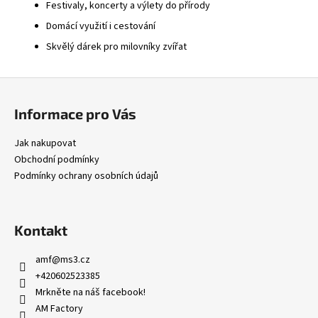
Festivaly, koncerty a výlety do přírody
Domácí využití i cestování
Skvělý dárek pro milovníky zvířat
Z
á
Informace pro Vás
p
a
Jak nakupovat
t
Obchodní podmínky
í
Podmínky ochrany osobních údajů
Kontakt
amf
@
ms3.cz
+420602523385
Mrkněte na náš facebook!
AM Factory