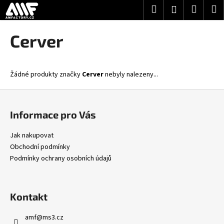
K
Přejít
Hledat
Nákup
M
Přihlášení
na
o
obsah
Zpět
Zpět
košík
š
Cerver
í
C
k
o
Žádné produkty značky
Cerver
nebyly nalezeny...
p
o
Z
t
á
Informace pro Vás
ř
p
e
a
Jak nakupovat
b
t
Obchodní podmínky
u
í
Podmínky ochrany osobních údajů
j
e
Kontakt
t
e
amf
@
ms3.cz
n