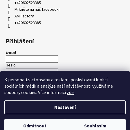
+420602523385
a
Mrkněte na náš facebook!
j
AM Factory
í
+420602523385
t
?
Přihlášení
E-mail
Heslo
HLEDAT
K personalizaci obsahu a reklam, poskytování funkcí
PŘIHLÁSIT SE
sociálních médií a analýze naší návštěvnosti využíváme
D
soubory cookies. Více informací
zde
.
Nová registrace
Zapomenuté heslo
o
p
Nastavení
o
Vytvořil Shoptet
r
Copyright 2026
amfactory.cz
. Všechna práva vyhrazena.
Upravit
u
Odmítnout
Souhlasím
nastavení cookies